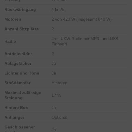
Rückwärtsgang
4 km/h
Motoren
2 von 420 W (insgesamt 840 W)
Anzahl Sitzplätze
2
Ja – UKW-Radio mit MP3- und USB-
Radio
Eingang
Antriebsräder
2
Ablagefächer
Ja
Lichter und Töne
Ja
Stoßdämpfer
Hinteren.
Maximal zulässige
17 %
Steigung
Hintere Box
Ja
Anhänger
Optional
Geschlossener
Ja