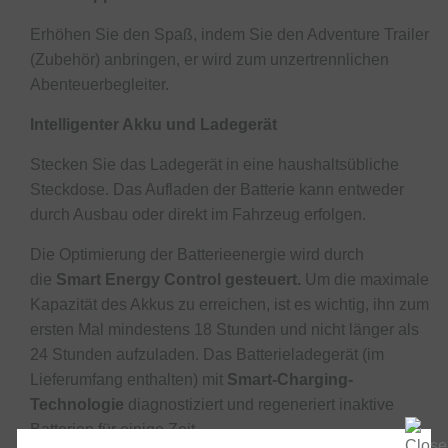
Erhöhen Sie den Spaß, indem Sie den Adventure Trailer
(Zubehör) anbringen, er wird zum unzertrennlichen
Abenteuerbegleiter.
Intelligenter Akku und Ladegerät
Stecken Sie das Ladegerät in eine haushaltsübliche
Steckdose. Das Aufladen der Batterie kann entweder
durch Ausbau oder direkt im Fahrzeug erfolgen.
Die Optimierung der Batterieenergie wird durch
die
Smart Energy Control gesteuert.
Um die maximale
Kapazität des Akkus zu erreichen, ist es wichtig, ihn zum
ersten Mal mindestens 18 Stunden und nicht länger als
24 Stunden aufzuladen. Das Batterieladegerät (im
Lieferumfang enthalten) mit
Smart-Charging-
Technologie
diagnostiziert und regeneriert inaktive
Batterien für einige Zeit.