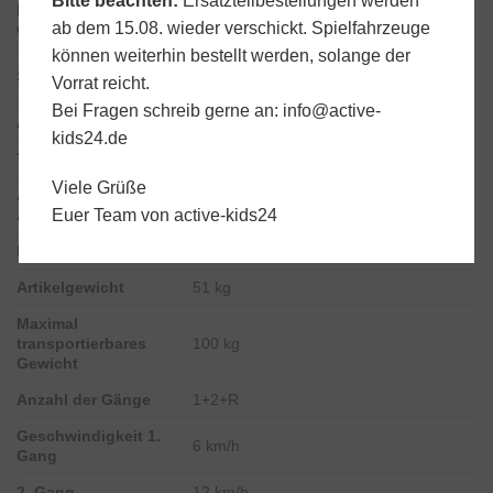
Bitte beachten:
Ersatzteilbestellungen werden
Ideale
Tolle Leistung auch bergauf und in
ab dem 15.08. wieder verschickt. Spielfahrzeuge
Oberflächen/Gelände
unwegsamem Gelände.
können weiterhin bestellt werden, solange der
2 Diagonalgurte unabhängig und
Sicherheitsgurte
Vorrat reicht.
längenverstellbar.
Bei Fragen schreib gerne an:
info@active-
Anzahl der Räder
4
kids24.de
Typ Räder
Gummilauffläche.
Viele Grüße
Abmessungen
101 x 161,5 x 106,5 cm
Artikel
Euer Team von active-kids24
Packungsgröße
91,7 x 71,7 x 132,7 cm
Artikelgewicht
51 kg
Maximal
transportierbares
100 kg
Gewicht
Anzahl der Gänge
1+2+R
Geschwindigkeit 1.
6 km/h
Gang
2. Gang
12 km/h