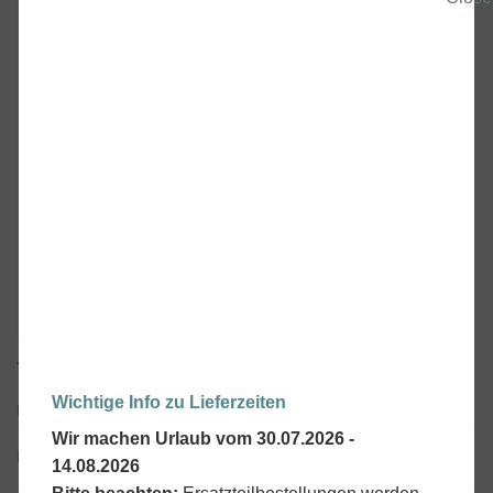
TECHNISCHE SPEZIFIKATIONEN
Wichtige Info zu Lieferzeiten
Nutzungsalter
6 +
Wir machen Urlaub vom 30.07.2026 -
„All in one“ mit elektrischem
Bremsen
14.08.2026
Gas-/Bremspedal