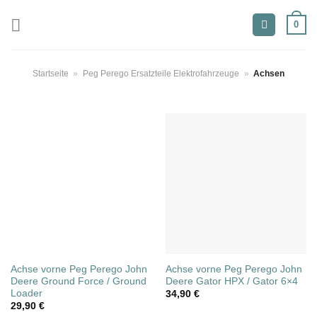
Zum
0
Inhalt
springen
Startseite
»
Peg Perego Ersatzteile Elektrofahrzeuge
»
Achsen
Achse vorne Peg Perego John
Achse vorne Peg Perego John
Deere Ground Force / Ground
Deere Gator HPX / Gator 6×4
Loader
34,90
€
29,90
€