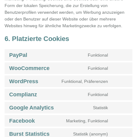
Form der lokalen Speicherung, die zur Erstellung von
Benutzerprofilen verwendet werden, um Werbung anzuzeigen
oder den Benutzer auf dieser Website oder über mehrere
Websites hinweg für ähnliche Marketingzwecke zu verfolgen.
6. Platzierte Cookies
PayPal
Funktional
Consent
to
WooCommerce
Funktional
service
Consent
paypal
to
WordPress
Funktional, Präferenzen
service
Consent
woocommer
to
Complianz
Funktional
service
Consent
wordpress
to
Google Analytics
Statistik
service
Consent
complianz
to
Facebook
Marketing, Funktional
service
Consent
google-
to
Burst Statistics
Statistik (anonym)
analytics
service
Consent