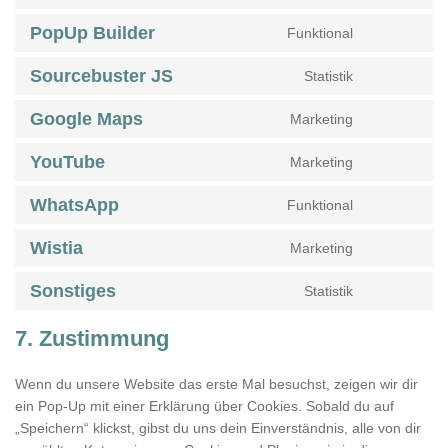
facebook
to
PopUp Builder
Funktional
service
Consent
burst-
to
Sourcebuster JS
Statistik
statistics
service
Consent
popup-
to
Google Maps
Marketing
builder
service
Consent
sourcebuster
to
YouTube
Marketing
js
service
Consent
google-
to
WhatsApp
Funktional
maps
service
Consent
youtube
to
Wistia
Marketing
service
Consent
whatsapp
to
Sonstiges
Statistik
service
Consent
wistia
to
7. Zustimmung
service
sonstiges
Wenn du unsere Website das erste Mal besuchst, zeigen wir dir
ein Pop-Up mit einer Erklärung über Cookies. Sobald du auf
„Speichern“ klickst, gibst du uns dein Einverständnis, alle von dir