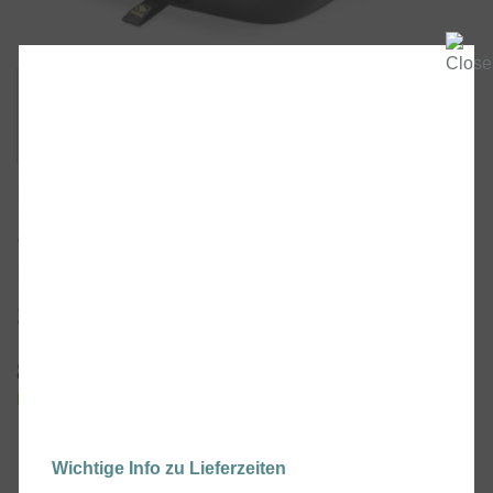
Peg Perego Viaggio Shuttle
Sitzerhöhung mit Isofix für
Kinder ab 125 bis 150 cm bis
36 kg
85,00
–
95,00
€
€
inkl. MwSt., kostenloser Versand.
Lieferzeit:
3-5 Werktage
Farbe:
Wichtige Info zu Lieferzeiten