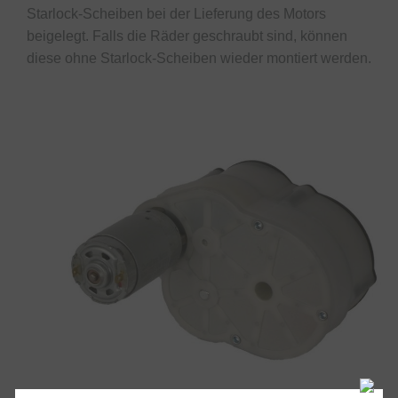
Starlock-Scheiben bei der Lieferung des Motors
beigelegt. Falls die Räder geschraubt sind, können
diese ohne Starlock-Scheiben wieder montiert werden.