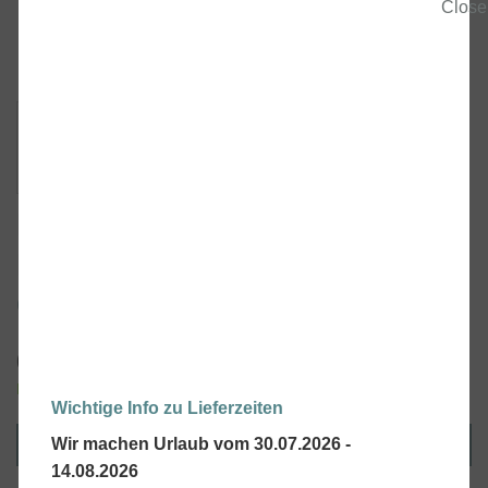
Motor + Getriebe 24V – Peg
Perego Polaris Ranger RZR,
Gaucho Super Power
69,00
€
inkl. MwSt., kostenloser Versand.
Lieferzeit:
2-4 Tage
Wichtige Info zu Lieferzeiten
Wir machen Urlaub vom 30.07.2026 -
IN DEN WARENKORB
14.08.2026