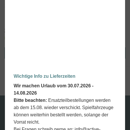
schwarz für Babyschale
Primo Viaggio SL
37,90
€
inkl. MwSt., kostenloser Versand.
Lieferzeit:
10 Werktage
IN DEN WARENKORB
Artikelnummer:
BRIASL00--TP13
Wichtige Info zu Lieferzeiten
Wir machen Urlaub vom 30.07.2026 -
14.08.2026
Bitte beachten:
Ersatzteilbestellungen werden
ab dem 15.08. wieder verschickt. Spielfahrzeuge
Wir versenden mit
können weiterhin bestellt werden, solange der
Vorrat reicht.
Bei Fragen schreib gerne an:
info@active-