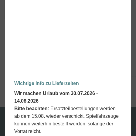
Gasdruckschalter für diverse
Fahrzeuge von Peg Perego
14,90
€
inkl. MwSt., kostenloser Versand.
Lieferzeit:
3-5 Werktage
Artikelnummer:
MEPU0005P
Wichtige Info zu Lieferzeiten
Wir machen Urlaub vom 30.07.2026 -
14.08.2026
Bitte beachten:
Ersatzteilbestellungen werden
ab dem 15.08. wieder verschickt. Spielfahrzeuge
können weiterhin bestellt werden, solange der
Wir versenden mit
Vorrat reicht.