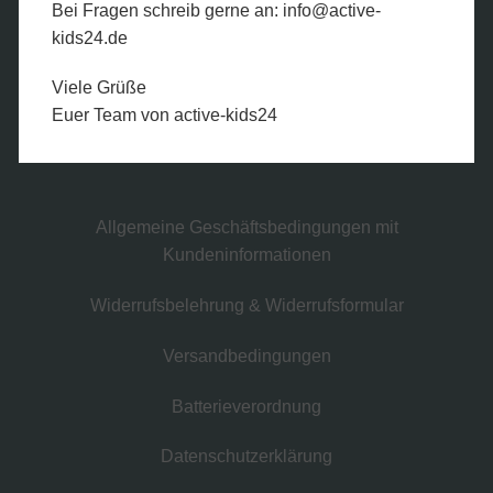
Bei Fragen schreib gerne an:
info@active-
kids24.de
Viele Grüße
Sicher bezahlen
Euer Team von active-kids24
Allgemeine Geschäftsbedingungen mit
Kundeninformationen
Widerrufsbelehrung & Widerrufsformular
Versandbedingungen
Batterieverordnung
Datenschutzerklärung