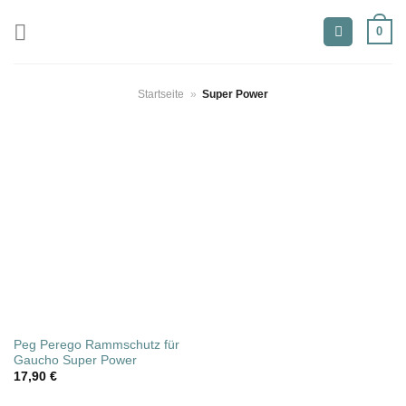
Zum
0
Inhalt
springen
Startseite
»
Super Power
Peg Perego Rammschutz für
Gaucho Super Power
17,90
€