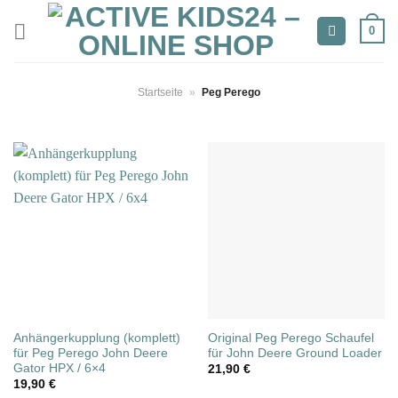
Zum
0
Inhalt
springen
Startseite
»
Peg Perego
Anhängerkupplung (komplett)
Original Peg Perego Schaufel
für Peg Perego John Deere
für John Deere Ground Loader
Gator HPX / 6×4
21,90
€
19,90
€