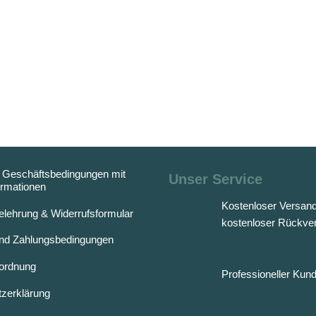
 Geschäftsbedingungen mit
Unser Service
rmationen
Kostenloser Versan
elehrung & Widerrufsformular
kostenloser Rückve
nd Zahlungsbedingungen
rordnung
Professioneller Kun
zerklärung