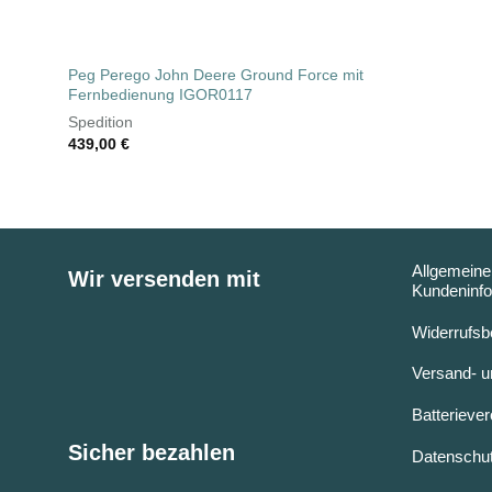
Peg Perego John Deere Ground Force mit
Fernbedienung IGOR0117
Spedition
439,00
€
Allgemeine
Wir versenden mit
Kundeninfo
Widerrufsb
Versand- u
Batterieve
Sicher bezahlen
Datenschut