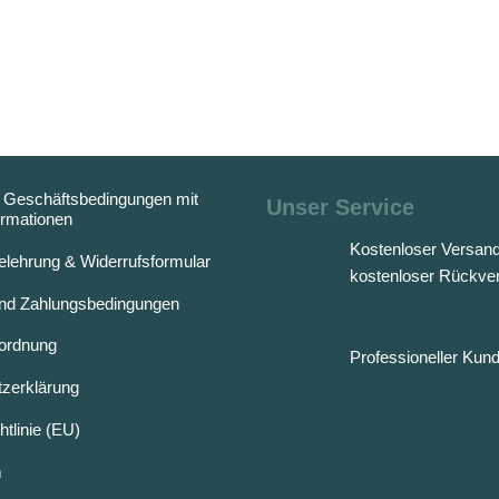
 Geschäftsbedingungen mit
Unser Service
rmationen
Kostenloser Versan
elehrung & Widerrufsformular
kostenloser Rückve
nd Zahlungsbedingungen
rordnung
Professioneller Kun
zerklärung
tlinie (EU)
m