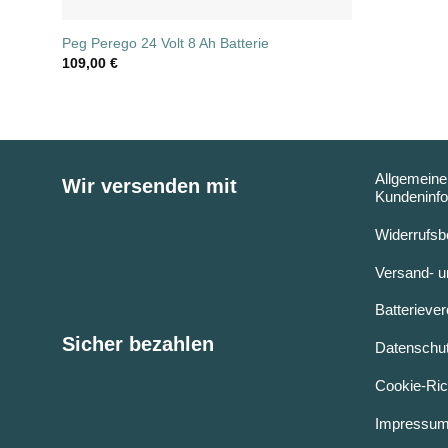
Peg Perego 24 Volt 8 Ah Batterie
109,00
€
Allgemeine
Wir versenden mit
Kundeninfo
Widerrufsb
Versand- u
Batterieve
Sicher bezahlen
Datenschut
Cookie-Rich
Impressu