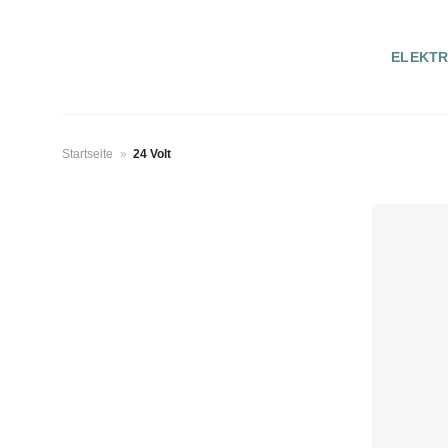
Zum
Inhalt
ELEKT
springen
Startseite
»
24 Volt