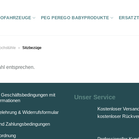
ROFAHRZEUGE
PEG PEREGO BABYPRODUKTE
ERSATZT
ochstühle
»
Sitzbezüge
hl entsprechen.
 Geschäftsbedingungen mit
Unser Service
rmationen
Kostenloser Versan
elehrung & Widerrufsformular
kostenloser Rückve
nd Zahlungsbedingungen
rordnung
Professioneller Kun