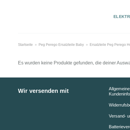
Zum
Inhalt
ELEKT
springen
Startseite
»
Peg Perego Ersatzteile Baby
»
Ersatzteile Peg Perego H
Es wurden keine Produkte gefunden, die deiner Auswa
Allgemeine
Wir versenden mit
Kundeninfo
Widerrufsb
Versand- u
Batterieve