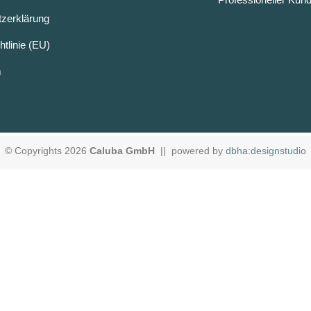
zerklärung
tlinie (EU)
m
© Copyrights 2026
Caluba GmbH
|| powered by
dbha:designstudio